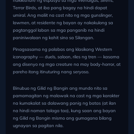
nakikishare ng espasyo sa mga Wendigos, Sirens,
Terror Birds, at iba pang bagay na hindi dapat
umiral. Ang maliit na cast nito ng mga gunslinger,
lawmen, at residente ng bayan ay nakakulong sa
pagtanggol laban sa mga panganib na hindi
paniniwalaan ng kahit sino sa Silangan.
Pinagsasama ng palabas ang klasikong Western
iconography — duels, saloon, riles ng tren — kasama
ang disenyo ng mga creature na may body-horror, at
pareho itong itinuturing nang seryoso.
Binubuo ng Gilid ng Bangin ang mundo nito sa
pamamagitan ng malawak na cast ng mga karakter
na kumakalat sa dalawang panig ng batas (at ilan
na hindi naman talaga tao), kung saan ang bayan
ng Gilid ng Bangin mismo ang gumagana bilang
ugnayan sa pagitan nila.