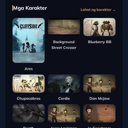
Mga Karakter
Lahat ng karakter →
Blueberry Bill
Background
Street Crosser
Ares
Cordie
Dan McJaw
Chupacabras
Death
Jesse Lankman
Jo Constance