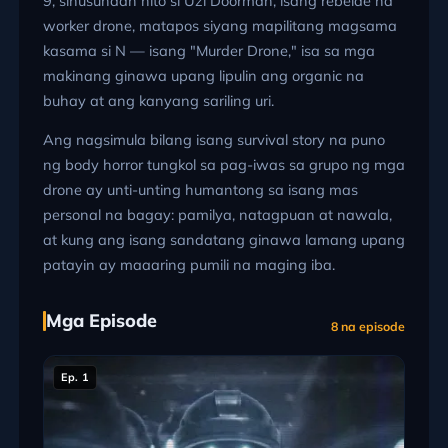
9, sinusundan nito si Uzi Doorman, isang rebelde na
worker drone, matapos siyang mapilitang magsama
kasama si N — isang "Murder Drone," isa sa mga
makinang ginawa upang lipulin ang organic na
buhay at ang kanyang sariling uri.
Ang nagsimula bilang isang survival story na puno
ng body horror tungkol sa pag-iwas sa grupo ng mga
drone ay unti-unting humantong sa isang mas
personal na bagay: pamilya, natagpuan at nawala,
at kung ang isang sandatang ginawa lamang upang
patayin ay maaaring pumili na maging iba.
Mga Episode
8 na episode
Ep. 1