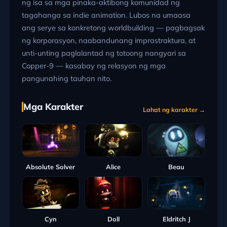
ng isa sa mga pinaka-aktibong komunidad ng
tagahanga sa indie animation. Lubos na umaasa
ang serye sa konkretong worldbuilding — pagbagsak
ng korporasyon, naabandunang imprastraktura, at
unti-unting paglalantad ng totoong nangyari sa
Copper-9 — kasabay ng relasyon ng mga
pangunahing tauhan nito.
Mga Karakter
Lahat ng karakter →
Absolute Solver
Alice
Beau
Cyn
Doll
Eldritch J